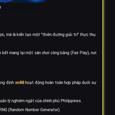
g
, mà là kiến tạo một "thiên đường giải trí" thực thụ.
 kết mang lại một sân chơi công bằng (Fair Play), nơi
ẳng định
xn88
hoạt động hoàn toàn hợp pháp dưới sự
n lý nghiêm ngặt của chính phủ Philippines.
 RNG (Random Number Generator).