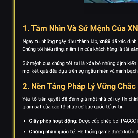
1. Tầm Nhìn Và Sứ Mệnh Của X
Ngay từ những ngày đầu thành lập,
xn88
đã xác định 
Chúng tôi hiểu rằng, niềm tin của khách hàng là tài sản
Sứ mệnh của chúng tôi tại
là xóa bỏ những định kiến
mọi kết quả đều dựa trên sự ngẫu nhiên và minh bạch t
2. Nền Tảng Pháp Lý Vững Chắc
Yếu tố tiên quyết để đánh giá một nhà cái uy tín chín
giám sát của các tổ chức cờ bạc quốc tế uy tín.
Giấy phép hoạt động:
Được cấp phép bởi PAGCOR (
Chứng nhận quốc tế:
Hệ thống game được kiểm đị