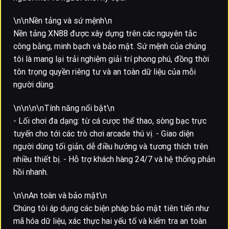
\n\n
Nền tảng và sứ mệnh
\n
Nền tảng XN88 được xây dựng trên các nguyên tắc
công bằng, minh bạch và bảo mật. Sứ mệnh của chúng
tôi là mang lại trải nghiệm giải trí phong phú, đồng thời
tôn trọng quyền riêng tư và an toàn dữ liệu của mỗi
người dùng.
\n\n
\n\n
Tính năng nổi bật
\n
- Lối chơi đa dạng: từ cá cược thể thao, sòng bạc trực
tuyến cho tới các trò chơi arcade thú vị. - Giao diện
người dùng tối giản, dễ điều hướng và tương thích trên
nhiều thiết bị. - Hỗ trợ khách hàng 24/7 và hệ thống phản
hồi nhanh.
\n\n
An toàn và bảo mật
\n
Chúng tôi áp dụng các biện pháp bảo mật tiên tiến như
mã hóa dữ liệu, xác thực hai yếu tố và kiểm tra an toàn