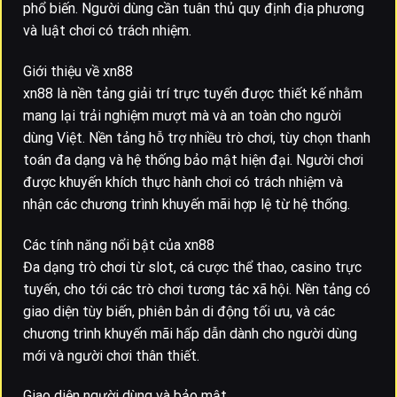
phổ biến. Người dùng cần tuân thủ quy định địa phương
và luật chơi có trách nhiệm.
Giới thiệu về xn88
xn88 là nền tảng giải trí trực tuyến được thiết kế nhằm
mang lại trải nghiệm mượt mà và an toàn cho người
dùng Việt. Nền tảng hỗ trợ nhiều trò chơi, tùy chọn thanh
toán đa dạng và hệ thống bảo mật hiện đại. Người chơi
được khuyến khích thực hành chơi có trách nhiệm và
nhận các chương trình khuyến mãi hợp lệ từ hệ thống.
Các tính năng nổi bật của xn88
Đa dạng trò chơi từ slot, cá cược thể thao, casino trực
tuyến, cho tới các trò chơi tương tác xã hội. Nền tảng có
giao diện tùy biến, phiên bản di động tối ưu, và các
chương trình khuyến mãi hấp dẫn dành cho người dùng
mới và người chơi thân thiết.
Giao diện người dùng và bảo mật