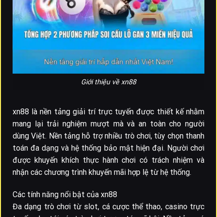
Giới thiệu về xn88
xn88 là nền tảng giải trí trực tuyến được thiết kế nhằm
mang lại trải nghiệm mượt mà và an toàn cho người
dùng Việt. Nền tảng hỗ trợ nhiều trò chơi, tùy chọn thanh
toán đa dạng và hệ thống bảo mật hiện đại. Người chơi
được khuyến khích thực hành chơi có trách nhiệm và
nhận các chương trình khuyến mãi hợp lệ từ hệ thống.
Các tính năng nổi bật của xn88
Đa dạng trò chơi từ slot, cá cược thể thao, casino trực