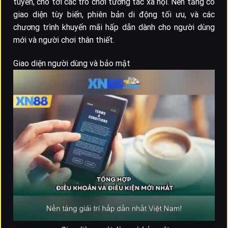
tuyến, cho tới các trò chơi tương tác xã hội. Nền tảng có
giao diện tùy biến, phiên bản di động tối ưu, và các
chương trình khuyến mãi hấp dẫn dành cho người dùng
mới và người chơi thân thiết.
Giao diện người dùng và bảo mật