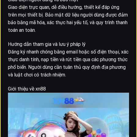
Giao diện trực quan, dễ điều hướng, thiết kế đáp ứng
trên mọi thiết bị. Bảo mật dữ liệu người dùng được đảm
bảo bằng mã hóa, xác thực hai yếu tố, và quy trình thanh
toán an toàn.
Hướng dẫn tham gia và lưu ý pháp lý
Đăng ký nhanh chóng bằng email hoặc số điện thoại, xác
thực danh tính, nạp tiền và rút tiền qua các phương thức
phổ biến. Người dùng cần tuân thủ quy định địa phương
và luật chơi có trách nhiệm.
Giới thiệu về xn88