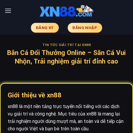
Skip
to
content
ĐĂNG KÝ
ĐĂNG NHẬP
TIN TỨC GIẢI TRÍ TẠI XN88
Bắn Cá Đổi Thưởng Online – Săn Cá Vui
Nhộn, Trải nghiệm giải trí đỉnh cao
Giới thiệu về xn88
xn88 là một nền tảng trực tuyến nổi tiếng với các dịch
vụ giải trí và công nghệ. Mục tiêu của xn88 là mang lại
trải nghiệm người dùng mượt mà, an toàn và dễ tiếp cận
cho người Việt và bạn bè trên toàn cầu.