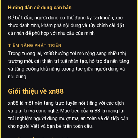
Hướng dẫn sử dụng căn bản
Để bắt đầu, người dùng có thể đăng ký tài khoản, xác
thực danh tính, khám phá nội dung và tùy chỉnh cài đặt
cá nhân để phù hợp với nhu cầu của mình.
TIỀM NĂNG PHÁT TRIỂN
Trong tương lai, xn88 hướng tới mở rộng sang nhiều thị
trường mới, cải thiện trí tuệ nhân tạo, hỗ trợ đa nền tảng
và tăng cường khả năng tương tác giữa người dùng và
nội dung.
Giới thiệu về xn88
xn88 là một nền tảng trực tuyến nổi tiếng với các dịch
vụ giải trí và công nghệ. Mục tiêu của xn88 là mang lại
trải nghiệm người dùng mượt mà, an toàn và dễ tiếp cận
cho người Việt và bạn bè trên toàn cầu.