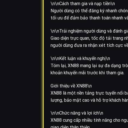
\n\n
Cách tham gia và nạp tiền
\n
Người dùng có thể đăng ký nhanh chóng,
tối ưu để đảm bảo thanh toán nhanh và
\n\n
Trải nghiệm người dùng và đánh gi
Giao diện trực quan, tốc độ tải trang
người dùng đưa ra nhận xét tích cực về
\n
\n
Kết luận và khuyến nghị
\n
Tóm lại, XN88 mang lại sự đa dạng trò 
khoản khuyến mãi trước khi tham gia.
Giới thiệu về XN88
\n
XN88 là một nền tảng trực tuyến nổi bậ
lượng, bảo mật cao và hỗ trợ khách hà
\n
\n
Chức năng và lợi ích
\n
XN88 cung cấp nhiều tính năng cho ngườ
giao diện thân thiện.