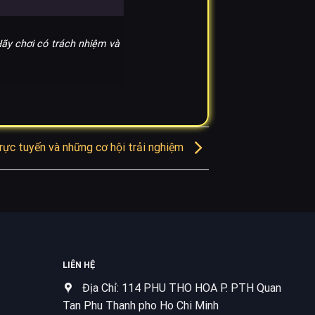
Hãy chơi có trách nhiệm và
rực tuyến và những cơ hội trải nghiệm
LIÊN HỆ
Địa Chỉ: 114 PHU THO HOA P. PTH Quan
Tan Phu Thanh pho Ho Chi Minh