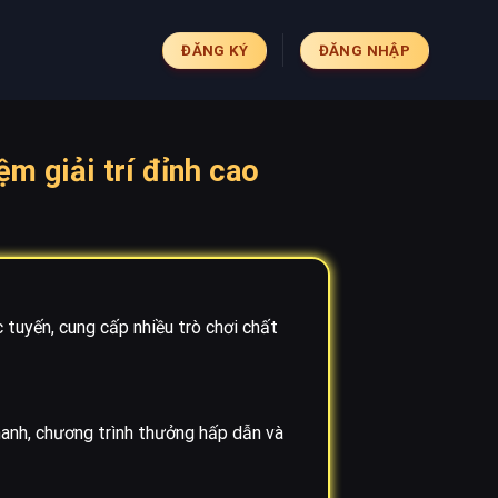
ĐĂNG KÝ
ĐĂNG NHẬP
m giải trí đỉnh cao
 tuyến, cung cấp nhiều trò chơi chất
nhanh, chương trình thưởng hấp dẫn và