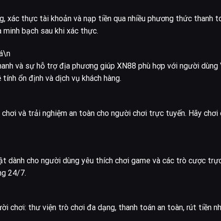
 xác thực tài khoản và nạp tiền qua nhiều phương thức thanh to
 minh bạch sau khi xác thực.
á
\n
 nhanh và sự hỗ trợ địa phương giúp XN88 phù hợp với người dùng
 tính ổn định và dịch vụ khách hàng.
chơi và trải nghiệm an toàn cho người chơi trực tuyến. Hãy chơi 
t dành cho người dùng yêu thích chơi game và các trò cược trực
ng 24/7.
i chơi: thư viện trò chơi đa dạng, thanh toán an toàn, rút tiền 