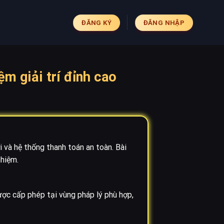
ĐĂNG KÝ
ĐĂNG NHẬP
m giải trí đỉnh cao
i và hệ thống thanh toán an toàn. Bài
nhiệm.
ược cấp phép tại vùng pháp lý phù hợp,