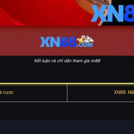
Kết luận và chỉ dẫn tham gia xn88
và cược
XN88: Nền