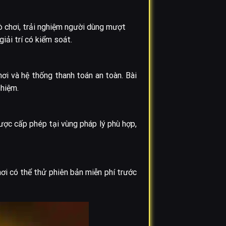
 chơi, trải nghiệm người dùng mượt
iải trí có kiểm soát.
hơi và hệ thống thanh toán an toàn. Bài
nhiệm.
ược cấp phép tại vùng pháp lý phù hợp,
ơi có thể thử phiên bản miễn phí trước