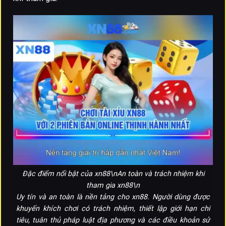
Đặc điểm nổi bật của xn88\n
An toàn và trách nhiệm khi
tham gia xn88
\n
Uy tín và an toàn là nền tảng cho xn88. Người dùng được
khuyến khích chơi có trách nhiệm, thiết lập giới hạn chi
tiêu, tuân thủ pháp luật địa phương và các điều khoản sử