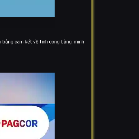
i bằng cam kết về tính công bằng, minh