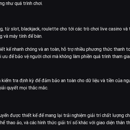
ng như quá trình chơi.
 từ slot, blackjack, roulette cho tới các trò chơi live casino và 
ng và máy tính để bàn.
ết kế nhanh chóng và an toàn, hỗ trợ nhiều phương thức thanh to
 ưu để bảo vệ người chơi mà không làm phiền quá trình tham gia 
kiểm tra định kỳ để đảm bảo an toàn cho dữ liệu và tiền của ngườ
iải quyết mọi thắc mắc.
yến được thiết kế để mang lại trải nghiệm giải trí chất lượng ch
hể thao ảo, và các hình thức giải trí số khác với giao diện thân t