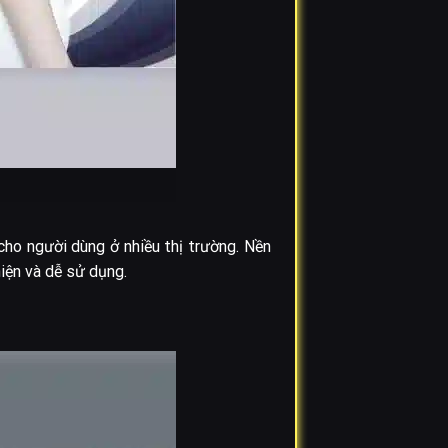
cho người dùng ở nhiều thị trường. Nền
hiện và dễ sử dụng.