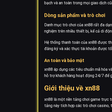
bạch và an toàn trong mọi giao dịch cũ
Dòng sản phẩm và trò chơi
Danh mục trò chơi của xn88 rất đa dạng,
nghiệm trên nhiều thiết bị, kể cả di độ
Hệ thống thanh toán của xn88 được thi
đăng ký và xác thực tài khoản được tối
An toàn và bảo mật
xn88 áp dụng các tiêu chuẩn mã hóa và 
hỗ trợ khách hàng hoạt động 24/7 để g
Giới thiệu về xn88
xn88 là một nền tảng chơi game trực tu
tảng này tích hợp các trò chơi casino, t