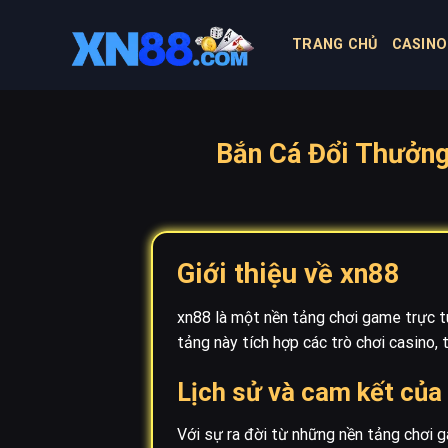
Skip
to
TRANG CHỦ
CASINO
content
Bắn Cá Đổi Thưởng 
Giới thiệu về xn88
xn88 là một nền tảng chơi game trực tu
tảng này tích hợp các trò chơi casino, t
Lịch sử và cam kết của
Với sự ra đời từ những nền tảng chơi 