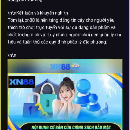
\n\n
Kết luận và khuyến nghị
\n
Tóm lại, xn88 là nền tảng đáng tin cậy cho người yêu
thích trò chơi trực tuyến với sự đa dạng sản phẩm và
chất lượng dịch vụ. Tuy nhiên, người chơi nên quản lý chi
tiêu và tuân thủ các quy định pháp lý địa phương.
\n\n