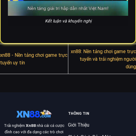
Kết luận và khuyến nghị
xn88: Nền tảng chơi game trực
xn88 - Nền tảng chơi game trực
tuyến và trải nghiệm người
tuyến uy tín
dùng
THÔNG TIN
Giới Thiệu
Trải nghiệm
Xn88
nhà cái cá cược
đỉnh cao với đa dạng các trò chơi