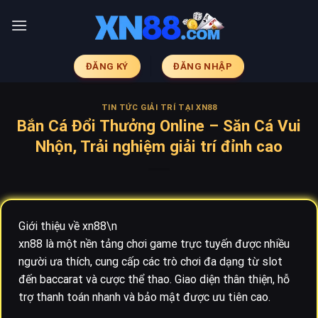
Skip
to
content
ĐĂNG KÝ
ĐĂNG NHẬP
TIN TỨC GIẢI TRÍ TẠI XN88
Bắn Cá Đổi Thưởng Online – Săn Cá Vui
Nhộn, Trải nghiệm giải trí đỉnh cao
Giới thiệu về xn88
\n
xn88 là một nền tảng chơi game trực tuyến được nhiều
người ưa thích, cung cấp các trò chơi đa dạng từ slot
đến baccarat và cược thể thao. Giao diện thân thiện, hỗ
trợ thanh toán nhanh và bảo mật được ưu tiên cao.