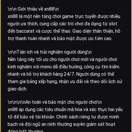
\n\n
Giới thiệu về xn88
\n
xn88 là một nền tảng chơi game trực tuyến được nhiều
người ưa thích, cung cấp các trò chơi đa dạng từ slot
đến baccarat và cược thể thao. Giao diện thân thiện, hỗ
trợ thanh toán nhanh và bảo mật được ưu tiên cao.
\n\n
Tiện ích và trải nghiệm người dùng
\n
Nền tảng này tối ưu cho người chơi mới và người chơi
kinh nghiệm với menu dễ điều hướng, công cụ tìm kiếm
nhanh và hỗ trợ khách hàng 24/7. Người dùng có thể
tham gia bảng xếp hạng, nhận ưu đãi và theo dõi lịch sử
giao dịch.
\n\n
\n\n
An toàn và bảo mật cho người chơi
\n
xn88 áp dụng các tiêu chuẩn mã hóa và xác thực hai yếu
tố để bảo vệ tài khoản. Chính sách riêng tư được minh
bạch và đội ngũ an ninh thường xuyên giám sát hoạt
động bất thường.