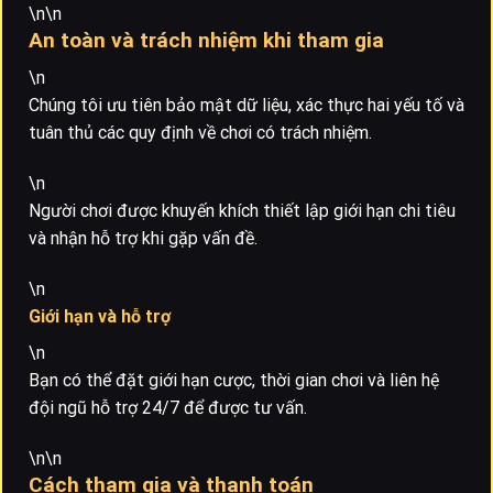
\n
\n
An toàn và trách nhiệm khi tham gia
\n
Chúng tôi ưu tiên bảo mật dữ liệu, xác thực hai yếu tố và
tuân thủ các quy định về chơi có trách nhiệm.
\n
Người chơi được khuyến khích thiết lập giới hạn chi tiêu
và nhận hỗ trợ khi gặp vấn đề.
\n
Giới hạn và hỗ trợ
\n
Bạn có thể đặt giới hạn cược, thời gian chơi và liên hệ
đội ngũ hỗ trợ 24/7 để được tư vấn.
\n
\n
Cách tham gia và thanh toán