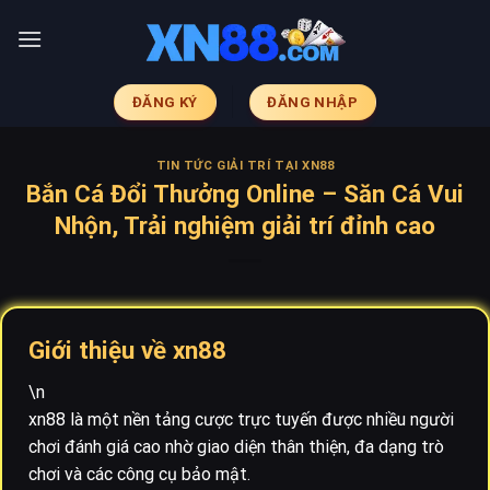
Skip
to
content
ĐĂNG KÝ
ĐĂNG NHẬP
TIN TỨC GIẢI TRÍ TẠI XN88
Bắn Cá Đổi Thưởng Online – Săn Cá Vui
Nhộn, Trải nghiệm giải trí đỉnh cao
Giới thiệu về xn88
\n
xn88 là một nền tảng cược trực tuyến được nhiều người
chơi đánh giá cao nhờ giao diện thân thiện, đa dạng trò
chơi và các công cụ bảo mật.