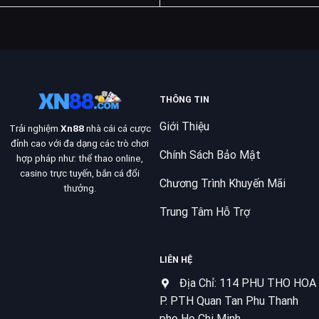
THÔNG TIN
Giới Thiệu
Trải nghiệm
Xn88
nhà cái cá cược
đỉnh cao với đa dạng các trò chơi
Chính Sách Bảo Mật
hợp pháp như: thể thao online,
casino trực tuyến, bắn cá đổi
Chương Trình Khuyến Mãi
thưởng.
Trung Tâm Hỗ Trợ
LIÊN HỆ
Địa Chỉ: 114 PHU THO HOA
P. PTH Quan Tan Phu Thanh
pho Ho Chi Minh