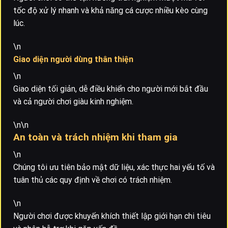
tốc độ xử lý nhanh và khả năng cá cược nhiều kèo cùng
lúc.
\n
Giao diện người dùng thân thiện
\n
Giao diện tối giản, dễ điều khiển cho người mới bắt đầu
và cả người chơi giàu kinh nghiệm.
\n
\n
An toàn và trách nhiệm khi tham gia
\n
Chúng tôi ưu tiên bảo mật dữ liệu, xác thực hai yếu tố và
tuân thủ các quy định về chơi có trách nhiệm.
\n
Người chơi được khuyến khích thiết lập giới hạn chi tiêu