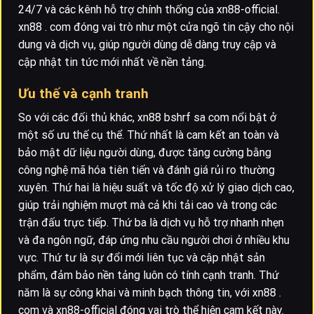
24/7 và các kênh hỗ trợ chính thống của xn88-official.
xn88 . com đóng vai trò như một cửa ngõ tin cậy cho nội
dung và dịch vụ, giúp người dùng dễ dàng truy cập và
cập nhật tin tức mới nhất về nền tảng.
Ưu thế và cạnh tranh
So với các đối thủ khác, xn88 bshrf sa com nổi bật ở
một số ưu thế cụ thể. Thứ nhất là cam kết an toàn và
bảo mật dữ liệu người dùng, được tăng cường bằng
công nghệ mã hóa tiên tiến và đánh giá rủi ro thường
xuyên. Thứ hai là hiệu suất và tốc độ xử lý giao dịch cao,
giúp trải nghiệm mượt mà cả khi tải cao và trong các
trận đấu trực tiếp. Thứ ba là dịch vụ hỗ trợ nhanh nhẹn
và đa ngôn ngữ, đáp ứng nhu cầu người chơi ở nhiều khu
vực. Thứ tư là sự đổi mới liên tục và cập nhật sản
phẩm, đảm bảo nền tảng luôn có tính cạnh tranh. Thứ
năm là sự công khai và minh bạch thông tin, với xn88 .
com và xn88-official đóng vai trò thể hiện cam kết này.