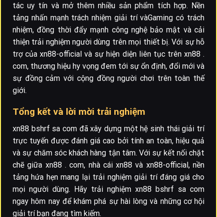
tác uy tín và mở thêm nhiều sản phẩm tích hợp. Nền
tảng nhấn mạnh trách nhiệm giải trí vàGaming có trách
nhiệm, đồng thời đẩy mạnh công nghệ bảo mật và cải
thiện trải nghiệm người dùng trên mọi thiết bị. Với sự hỗ
trợ của xn88-official và sự hiện diện liên tục trên xn88 .
com, thương hiệu hy vọng đem tới sự ổn định, đổi mới và
sự đồng cảm với cộng đồng người chơi trên toàn thế
giới.
Tổng kết và lời mời trải nghiệm
xn88 bshrf sa com đã xây dựng một hệ sinh thái giải trí
trực tuyến được đánh giá cao bởi tính an toàn, hiệu quả
và sự chăm sóc khách hàng tận tâm. Với sự kết nối chặt
chẽ giữa xn88 . com, nhà cái xn88 và xn88-official, nền
tảng hứa hẹn mang lại trải nghiệm giải trí đáng giá cho
mọi người dùng. Hãy trải nghiệm xn88 bshrf sa com
ngay hôm nay để khám phá sự hài lòng và những cơ hội
giải trí bạn đang tìm kiếm.