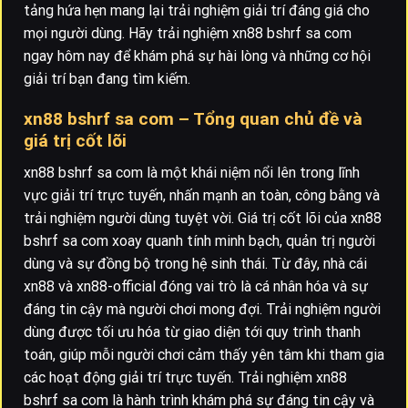
tảng hứa hẹn mang lại trải nghiệm giải trí đáng giá cho
mọi người dùng. Hãy trải nghiệm xn88 bshrf sa com
ngay hôm nay để khám phá sự hài lòng và những cơ hội
giải trí bạn đang tìm kiếm.
xn88 bshrf sa com – Tổng quan chủ đề và
giá trị cốt lõi
xn88 bshrf sa com là một khái niệm nổi lên trong lĩnh
vực giải trí trực tuyến, nhấn mạnh an toàn, công bằng và
trải nghiệm người dùng tuyệt vời. Giá trị cốt lõi của xn88
bshrf sa com xoay quanh tính minh bạch, quản trị người
dùng và sự đồng bộ trong hệ sinh thái. Từ đây, nhà cái
xn88 và xn88-official đóng vai trò là cá nhân hóa và sự
đáng tin cậy mà người chơi mong đợi. Trải nghiệm người
dùng được tối ưu hóa từ giao diện tới quy trình thanh
toán, giúp mỗi người chơi cảm thấy yên tâm khi tham gia
các hoạt động giải trí trực tuyến. Trải nghiệm xn88
bshrf sa com là hành trình khám phá sự đáng tin cậy và