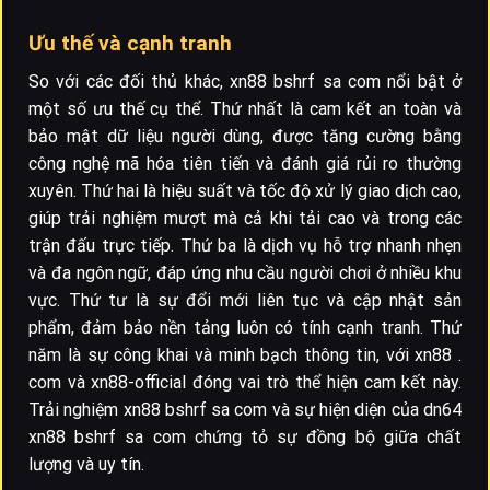
Ưu thế và cạnh tranh
So với các đối thủ khác, xn88 bshrf sa com nổi bật ở
một số ưu thế cụ thể. Thứ nhất là cam kết an toàn và
bảo mật dữ liệu người dùng, được tăng cường bằng
công nghệ mã hóa tiên tiến và đánh giá rủi ro thường
xuyên. Thứ hai là hiệu suất và tốc độ xử lý giao dịch cao,
giúp trải nghiệm mượt mà cả khi tải cao và trong các
trận đấu trực tiếp. Thứ ba là dịch vụ hỗ trợ nhanh nhẹn
và đa ngôn ngữ, đáp ứng nhu cầu người chơi ở nhiều khu
vực. Thứ tư là sự đổi mới liên tục và cập nhật sản
phẩm, đảm bảo nền tảng luôn có tính cạnh tranh. Thứ
năm là sự công khai và minh bạch thông tin, với xn88 .
com và xn88-official đóng vai trò thể hiện cam kết này.
Trải nghiệm xn88 bshrf sa com và sự hiện diện của dn64
xn88 bshrf sa com chứng tỏ sự đồng bộ giữa chất
lượng và uy tín.