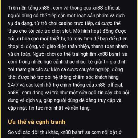
Trên nền tảng xn88 . com và thông qua xn88-official,
người dùng có thể tiếp cận một loạt sản phẩm và dịch
vụ đa dạng, từ trò chơi casino trực tiếp, cá cược thể
thao cho tới các trò chơi slot. Mô hình hoạt động được
tối ưu hóa cho mọi thiết bị, từ máy tính để bàn đến điện
thoại di động, với giao diện thân thiện, thanh toán nhanh
và an toàn. Người chơi có thể trải nghiệm xn88 bshrf sa
com trong nhiều ngữ cảnh khác nhau, từ giải trí gia đình
tới tham gia các sự kiện cá cược chuyên nghiệp, đồng
thời được hỗ trợ bởi hệ thống chăm sóc khách hàng
24/7 và các kênh hỗ trợ chính thống của xn88-official.
xn88 . com đóng vai trò như một cửa ngõ tin cậy cho nội
dung và dịch vụ, giúp người dùng dễ dàng truy cập và
cập nhật tin tức mới nhất về nền tảng.
Ưu thế và cạnh tranh
So với các đối thủ khác, xn88 bshrf sa com nổi bật ở