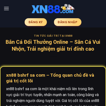
Skip
to
content
ĐĂNG KÝ
ĐĂNG NHẬP
TIN TỨC GIẢI TRÍ TẠI XN88
Bắn Cá Đổi Thưởng Online – Săn Cá Vui
Nhộn, Trải nghiệm giải trí đỉnh cao
xn88 bshrf sa com – Tổng quan chủ đề và
giá trị cốt lõi
xn88 bshrf sa com là một khái niệm nổi lên trong lĩnh
vực giải trí trực tuyến, nhấn mạnh an toàn, công bằng và
trải nghiệm người dùng tuyệt vời. Giá trị cốt lõi của xn88