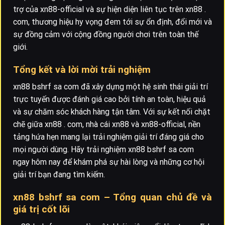
trợ của xn88-official và sự hiện diện liên tục trên xn88 .
com, thương hiệu hy vọng đem tới sự ổn định, đổi mới và
sự đồng cảm với cộng đồng người chơi trên toàn thế
giới.
Tổng kết và lời mời trải nghiệm
xn88 bshrf sa com đã xây dựng một hệ sinh thái giải trí
trực tuyến được đánh giá cao bởi tính an toàn, hiệu quả
và sự chăm sóc khách hàng tận tâm. Với sự kết nối chặt
chẽ giữa xn88 . com, nhà cái xn88 và xn88-official, nền
tảng hứa hẹn mang lại trải nghiệm giải trí đáng giá cho
mọi người dùng. Hãy trải nghiệm xn88 bshrf sa com
ngay hôm nay để khám phá sự hài lòng và những cơ hội
giải trí bạn đang tìm kiếm.
xn88 bshrf sa com – Tổng quan chủ đề và
giá trị cốt lõi