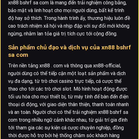
xn88 bshrf sa com là mang đến trải nghiệm công bằng,
bảo mật và linh hoạt cho mọi người dùng, bất kể trình
độ hay sở thích. Trong hành trình ấy, thương hiệu luôn đề
cao trách nhiệm xã hội và nhịp đập với sự đổi mới không
ngừng, nhằm lan tỏa giá trị tích cực tới cộng đồng.
Sản phẩm chủ đạo và dịch vụ của xn88 bshrf
sa com
Trên nền tảng xn88 . com và thông qua xn88-official,
người dùng có thể tiếp cận một loạt sản phẩm và dịch
vụ đa dạng, từ trò chơi casino trực tiếp, cá cược thể
thao cho tới các trò chơi slot. Mô hình hoạt động được
tối ưu hóa cho mọi thiết bị, từ máy tính để bàn đến điện
thoại di động, với giao diện thân thiện, thanh toán nhanh
và an toàn. Người chơi có thể trải nghiệm xn88 bshrf sa
com trong nhiều ngữ cảnh khác nhau, từ giải trí gia đình
tới tham gia các sự kiện cá cược chuyên nghiệp, đồng
thời được hỗ trợ bởi hệ thống chăm sóc khách hàng