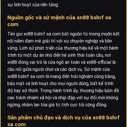
sự linh hoạt của nền tảng.
Nguồn gốc và sứ mệnh của xn88 bshrf sa
com
Tên gọi xn88 bshrf sa com bắt nguồn từ mong muốn kết
nối niềm đam mê giải trí với sự chuyên nghiệp và bền
vững. Lịch sử phát triển của thương hiệu kể về một hành
trình từ một dự án nhỏ đến hệ sinh thái toàn cầu, nơi
xn88 đóng vai trò là cửa ngõ an toàn và xn88-official là
cầu nối giữa người chơi và các dịch vụ. Sứ mệnh của
xn88 bshrf sa com là mang đến trải nghiệm công bằng,
bảo mật và linh hoạt cho mọi người dùng, bất kể trình
độ hay sở thích. Trong hành trình ấy, thương hiệu luôn đề
cao trách nhiệm xã hội và nhịp đập với sự đổi mới không
ngừng, nhằm lan tỏa giá trị tích cực tới cộng đồng.
Sản phẩm chủ đạo và dịch vụ của xn88 bshrf
sa com