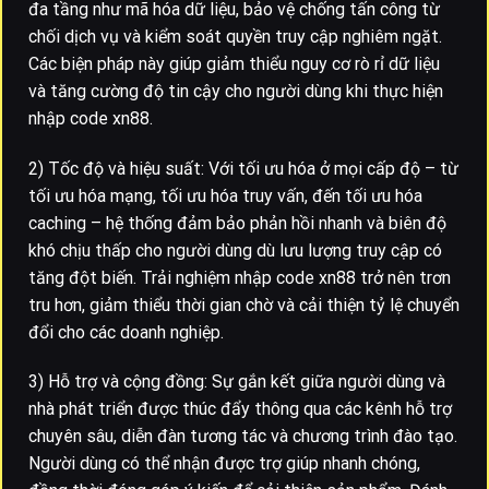
đa tầng như mã hóa dữ liệu, bảo vệ chống tấn công từ
chối dịch vụ và kiểm soát quyền truy cập nghiêm ngặt.
Các biện pháp này giúp giảm thiểu nguy cơ rò rỉ dữ liệu
và tăng cường độ tin cậy cho người dùng khi thực hiện
nhập code xn88.
2) Tốc độ và hiệu suất: Với tối ưu hóa ở mọi cấp độ – từ
tối ưu hóa mạng, tối ưu hóa truy vấn, đến tối ưu hóa
caching – hệ thống đảm bảo phản hồi nhanh và biên độ
khó chịu thấp cho người dùng dù lưu lượng truy cập có
tăng đột biến. Trải nghiệm nhập code xn88 trở nên trơn
tru hơn, giảm thiểu thời gian chờ và cải thiện tỷ lệ chuyển
đổi cho các doanh nghiệp.
3) Hỗ trợ và cộng đồng: Sự gắn kết giữa người dùng và
nhà phát triển được thúc đẩy thông qua các kênh hỗ trợ
chuyên sâu, diễn đàn tương tác và chương trình đào tạo.
Người dùng có thể nhận được trợ giúp nhanh chóng,