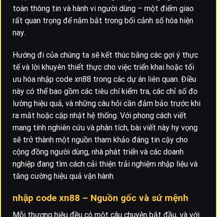
toàn thông tin và hành vi người dùng – một điểm giao
rất quan trọng để nắm bắt trong bối cảnh số hóa hiện
nay.
Hướng đi của chúng ta sẽ kết thúc bằng các gợi ý thực
tế và lời khuyên thiết thực cho việc triển khai hoặc tối
ưu hóa nhập code xn88 trong các dự án liên quan. Điều
này có thể bao gồm các tiêu chí kiểm tra, các chỉ số đo
lường hiệu quả, và những câu hỏi cần đảm bảo trước khi
ra mắt hoặc cập nhật hệ thống. Với phong cách viết
mang tính nghiên cứu và phân tích, bài viết này hy vọng
sẽ trở thành một nguồn tham khảo đáng tin cậy cho
cộng đồng người dùng, nhà phát triển và các doanh
nghiệp đang tìm cách cải thiện trải nghiệm nhập liệu và
tăng cường hiệu quả vận hành.
nhập code xn88 – Nguồn gốc và sứ mệnh
Mỗi thương hiệu đều có một câu chuyện bắt đầu, và với