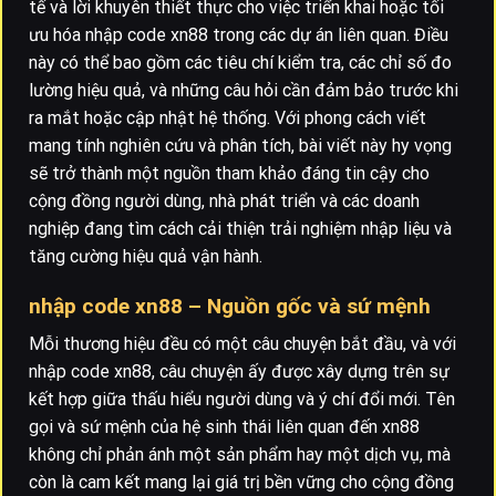
tế và lời khuyên thiết thực cho việc triển khai hoặc tối
ưu hóa nhập code xn88 trong các dự án liên quan. Điều
này có thể bao gồm các tiêu chí kiểm tra, các chỉ số đo
lường hiệu quả, và những câu hỏi cần đảm bảo trước khi
ra mắt hoặc cập nhật hệ thống. Với phong cách viết
mang tính nghiên cứu và phân tích, bài viết này hy vọng
sẽ trở thành một nguồn tham khảo đáng tin cậy cho
cộng đồng người dùng, nhà phát triển và các doanh
nghiệp đang tìm cách cải thiện trải nghiệm nhập liệu và
tăng cường hiệu quả vận hành.
nhập code xn88 – Nguồn gốc và sứ mệnh
Mỗi thương hiệu đều có một câu chuyện bắt đầu, và với
nhập code xn88, câu chuyện ấy được xây dựng trên sự
kết hợp giữa thấu hiểu người dùng và ý chí đổi mới. Tên
gọi và sứ mệnh của hệ sinh thái liên quan đến xn88
không chỉ phản ánh một sản phẩm hay một dịch vụ, mà
còn là cam kết mang lại giá trị bền vững cho cộng đồng