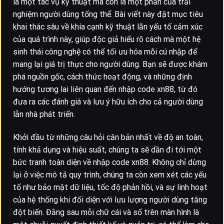
là một tác vụ kỹ thuật mà còn là một phần của trải
nghiệm người dùng tổng thể. Bài viết này đặt mục tiêu
khai thác sâu về khía cạnh kỹ thuật lẫn yếu tố cảm xúc
của quá trình này, giúp độc giả hiểu rõ cách mà một hệ
sinh thái công nghệ có thể tối ưu hóa mỗi cú nhập để
mang lại giá trị thực cho người dùng. Bạn sẽ được khám
phá nguồn gốc, cách thức hoạt động, và những định
hướng tương lai liên quan đến nhập code xn88, từ đó
đưa ra các đánh giá và lưu ý hữu ích cho cả người dùng
lẫn nhà phát triển.
Khởi đầu từ những câu hỏi căn bản nhất về độ an toàn,
tính khả dụng và hiệu suất, chúng ta sẽ dần đi tới một
bức tranh toàn diện về nhập code xn88. Không chỉ dừng
lại ở việc mô tả quy trình, chúng ta còn xem xét các yếu
tố như bảo mật dữ liệu, tốc độ phản hồi, và sự linh hoạt
của hệ thống khi đối diện với lưu lượng người dùng tăng
đột biến. Đằng sau mỗi chữ cái và số trên màn hình là