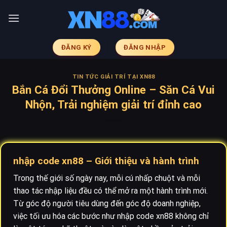
Skip
to
content
ĐĂNG KÝ
ĐĂNG NHẬP
TIN TỨC GIẢI TRÍ TẠI XN88
Bắn Cá Đổi Thưởng Online – Săn Cá Vui
Nhộn, Trải nghiệm giải trí đỉnh cao
nhập code xn88 – Giới thiệu và hành trình
Trong thế giới số ngày nay, mỗi cú nhấp chuột và mỗi
thao tác nhập liệu đều có thể mở ra một hành trình mới.
Từ góc độ người tiêu dùng đến góc độ doanh nghiệp,
việc tối ưu hóa các bước như nhập code xn88 không chỉ