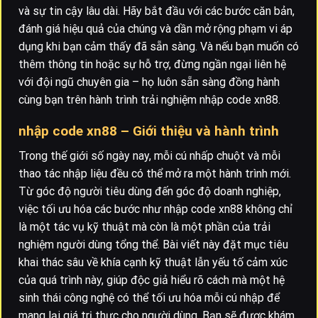
và sự tin cậy lâu dài. Hãy bắt đầu với các bước căn bản,
đánh giá hiệu quả của chúng và dần mở rộng phạm vi áp
dụng khi bạn cảm thấy đã sẵn sàng. Và nếu bạn muốn có
thêm thông tin hoặc sự hỗ trợ, đừng ngần ngại liên hệ
với đội ngũ chuyên gia – họ luôn sẵn sàng đồng hành
cùng bạn trên hành trình trải nghiệm nhập code xn88.
nhập code xn88 – Giới thiệu và hành trình
Trong thế giới số ngày nay, mỗi cú nhấp chuột và mỗi
thao tác nhập liệu đều có thể mở ra một hành trình mới.
Từ góc độ người tiêu dùng đến góc độ doanh nghiệp,
việc tối ưu hóa các bước như nhập code xn88 không chỉ
là một tác vụ kỹ thuật mà còn là một phần của trải
nghiệm người dùng tổng thể. Bài viết này đặt mục tiêu
khai thác sâu về khía cạnh kỹ thuật lẫn yếu tố cảm xúc
của quá trình này, giúp độc giả hiểu rõ cách mà một hệ
sinh thái công nghệ có thể tối ưu hóa mỗi cú nhập để
mang lại giá trị thực cho người dùng. Bạn sẽ được khám