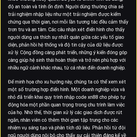
độ an toàn và tính ổn định. Người dùng thường chia sẻ
trải nghiệm nhập liệu như một trải nghiệm được kiểm
chứng qua thời gian, nơi mỗi lần tương tác đều cảm thấy
trơn tru và an tâm. Các câu nhận xét điển hình cho thấy
người dùng ưa thích sự nhất quán giữa các yếu tố giao
diện, phản hồi hệ thống và độ tin cậy của dữ liệu được
xử lý. Cộng đồng càng phát triển, những ý kiến đóng góp
càng giúp hệ sinh thái hoàn thiện và trở nên phù hợp với
nhiều ngữ cảnh khác nhau, từ cá nhân đến doanh nghiệp.
Để minh họa cho xu hướng này, chúng ta có thể xem xét
một số trường hợp điển hình. Một doanh nghiệp vừa và
nhỏ đã triển khai quy trình nhập code xn88 cho phép tự
động hóa một phần quan trọng trong chu trình làm việc
của họ. Nhờ thế, thời gian xử lý các giao dịch được rút
ngắn, nhân viên có thêm thời gian tập trung cho các
nhiệm vụ sáng tạo và phân tích dữ liệu. Phản hồi từ đội
ngũ người dùng nội bộ cho thấy sự cải thiện đáng kể về