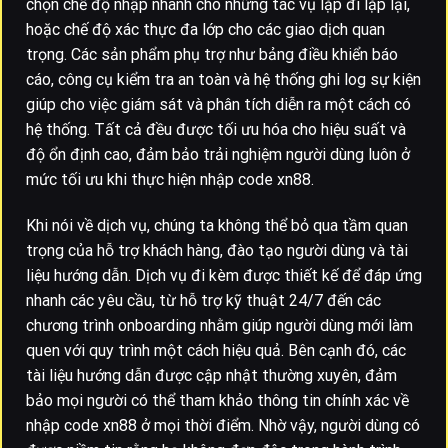
chọn chế độ nhập nhanh cho những tác vụ lặp đi lặp lại,
hoặc chế độ xác thực đa lớp cho các giao dịch quan
trọng. Các sản phẩm phụ trợ như bảng điều khiển báo
cáo, công cụ kiểm tra an toàn và hệ thống ghi log sự kiện
giúp cho việc giám sát và phân tích diễn ra một cách có
hệ thống. Tất cả đều được tối ưu hóa cho hiệu suất và
độ ổn định cao, đảm bảo trải nghiệm người dùng luôn ở
mức tối ưu khi thực hiện nhập code xn88.
Khi nói về dịch vụ, chúng ta không thể bỏ qua tầm quan
trọng của hỗ trợ khách hàng, đào tạo người dùng và tài
liệu hướng dẫn. Dịch vụ đi kèm được thiết kế để đáp ứng
nhanh các yêu cầu, từ hỗ trợ kỹ thuật 24/7 đến các
chương trình onboarding nhằm giúp người dùng mới làm
quen với quy trình một cách hiệu quả. Bên cạnh đó, các
tài liệu hướng dẫn được cập nhật thường xuyên, đảm
bảo mọi người có thể tham khảo thông tin chính xác về
nhập code xn88 ở mọi thời điểm. Nhờ vậy, người dùng có